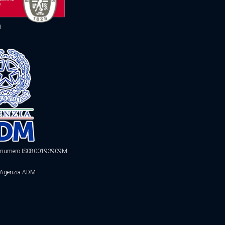
1
ne numero IS0800193909M
 Agenzia ADM