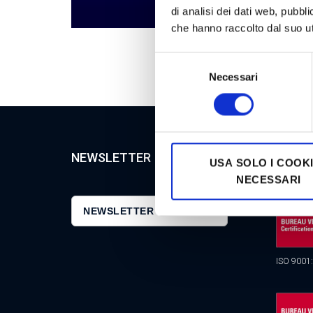
di analisi dei dati web, pubbl
GIOCHI AWP
che hanno raccolto dal suo uti
Selezione
Necessari
del
consenso
NEWSLETTER
CERTI
USA SOLO I COOK
NECESSARI
NEWSLETTER GOODSTAR
ISO 9001