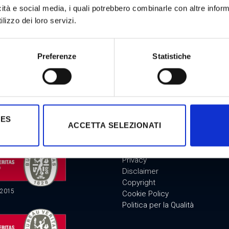
icità e social media, i quali potrebbero combinarle con altre inform
GIOCHI VLT
lizzo dei loro servizi.
Preferenze
Statistiche
FICAZIONI
DISCLAIMER
IES
ACCETTA SELEZIONATI
Modello Organizzativo
Privacy
Disclaimer
Copyright
:2015
Cookie Policy
Politica per la Qualità