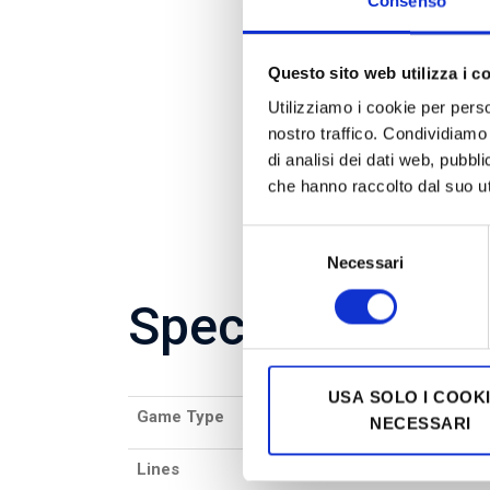
Consenso
Questo sito web utilizza i c
Utilizziamo i cookie per perso
nostro traffico. Condividiamo 
di analisi dei dati web, pubbl
che hanno raccolto dal suo uti
Selezione
Necessari
del
consenso
Specifications
USA SOLO I COOK
Game Type
Slot 5×3
NECESSARI
Lines
10-20