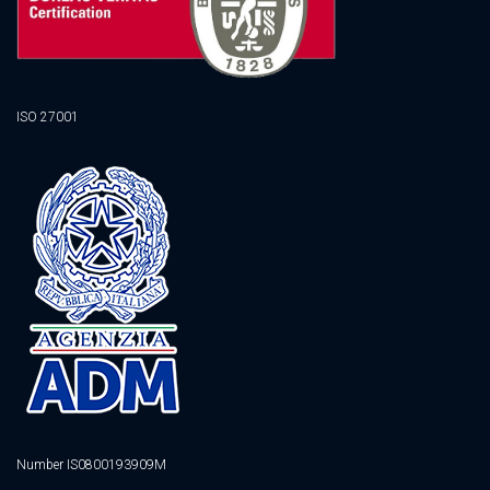
ISO 27001
Number IS0800193909M