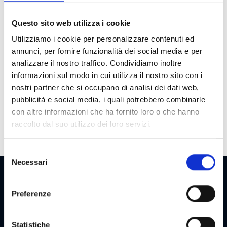
Game
1 €
Cost
Questo sito web utilizza i cookie
Max Win
100 €
Utilizziamo i cookie per personalizzare contenuti ed
Cycle
30000
annunci, per fornire funzionalità dei social media e per
analizzare il nostro traffico. Condividiamo inoltre
Payout
65
informazioni sul modo in cui utilizza il nostro sito con i
Bonuses
Reverse Spin, Freespin
nostri partner che si occupano di analisi dei dati web,
with vertical activation
pubblicità e social media, i quali potrebbero combinarle
and expanding wild, Mini
con altre informazioni che ha fornito loro o che hanno
slot and prize pick bonus
raccolto dal suo utilizzo dei loro servizi.
Selezione
Necessari
del
consenso
NEWSLETTER
Preferenze
Statistiche