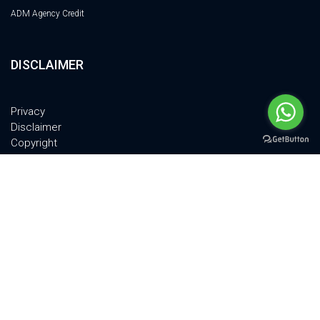
ADM Agency Credit
DISCLAIMER
Privacy
Disclaimer
Copyright
Cookie Policy
Quality Policy
© 2011-2024 PSM TECH Srl - All Rights Reserved | VIA A.GRANDI 18, 52100,
AREZZO, ITALY | P.IVA 02301580516