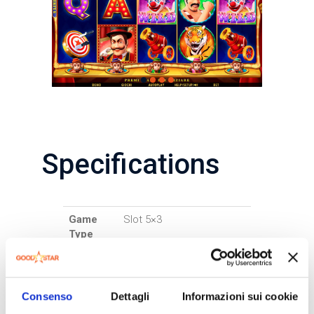
Specifications
Game
Slot 5×3
Type
Lines
5-10-15
Bet
25-50-100-200-300
Consenso
Dettagli
Informazioni sui cookie