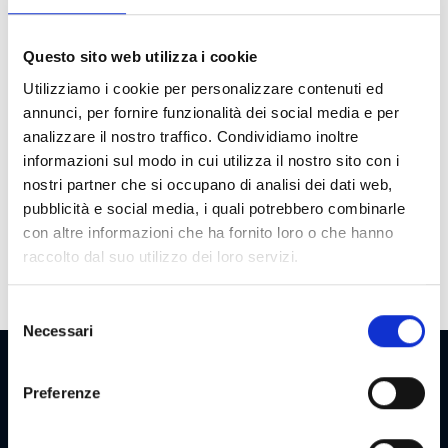
Game
1 €
Cost
Questo sito web utilizza i cookie
Max Win
100 €
Utilizziamo i cookie per personalizzare contenuti ed
Cycle
30000
annunci, per fornire funzionalità dei social media e per
analizzare il nostro traffico. Condividiamo inoltre
Payout
65
informazioni sul modo in cui utilizza il nostro sito con i
nostri partner che si occupano di analisi dei dati web,
Bonuses
Wild X2, Super Nudge, Freespin scatter
pubblicità e social media, i quali potrebbero combinarle
prize, Two levels prize pick bonus
con altre informazioni che ha fornito loro o che hanno
raccolto dal suo utilizzo dei loro servizi.
Selezione
Necessari
del
consenso
Preferenze
NEWSLETTER