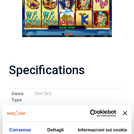
Specifications
Game
Slot 5×3
Type
Lines
5-10-215
Bet
25-50-100-200-300
Consenso
Dettagli
Informazioni sui cookie