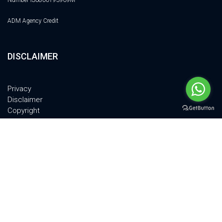
Number IS0800193909M
ADM Agency Credit
DISCLAIMER
Privacy
Disclaimer
Copyright
Cookie Policy
Quality Policy
© 2011-2024 PSM TECH Srl - All Rights Reserved | VIA A.GRANDI 18, 52100,
AREZZO, ITALY | P.IVA 02301580516