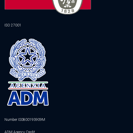
ISO 27001
Number IS0800193909M
ADM Agency Credit