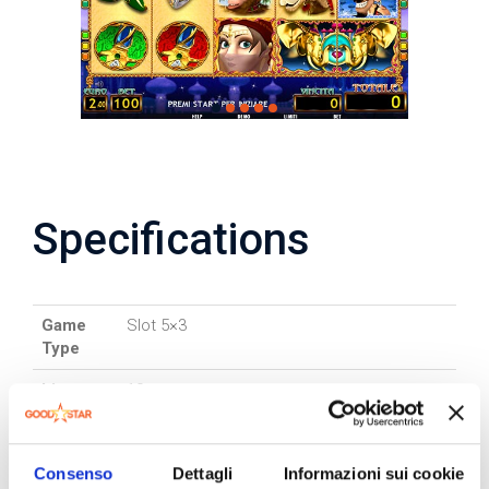
Specifications
Game
Slot 5×3
Type
Lines
10
Bet
25-50-100-200
Game
1 €
Consenso
Dettagli
Informazioni sui cookie