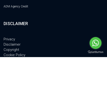
ADM Agency Credit
DISCLAIMER
Privacy
Disclaimer
Copyright
Cookie Policy
Quality Policy
© 2011-2024 PSM TECH Srl - All Rights Reserved | VIA A.GRANDI 18, 52100,
AREZZO, ITALY | P.IVA 02301580516