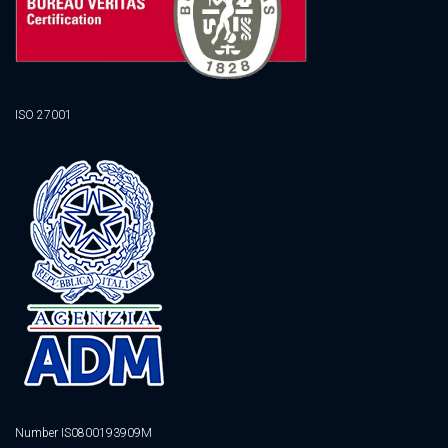
ISO 27001
Number IS0800193909M