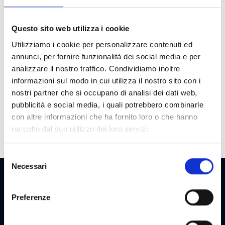
Cost
Max Win
100 €
Questo sito web utilizza i cookie
Cycle
40000
Utilizziamo i cookie per personalizzare contenuti ed
annunci, per fornire funzionalità dei social media e per
Payout
75
analizzare il nostro traffico. Condividiamo inoltre
Bonuses
Expanding wild, Mystery, Freespin with
informazioni sul modo in cui utilizza il nostro sito con i
vertical activation, Two levels prize pick
nostri partner che si occupano di analisi dei dati web,
bonus, Red/Black
pubblicità e social media, i quali potrebbero combinarle
con altre informazioni che ha fornito loro o che hanno
raccolto dal suo utilizzo dei loro servizi.
Selezione
Necessari
del
consenso
NEWSLETTER
Preferenze