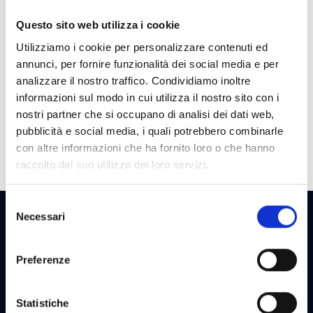
Cost
Questo sito web utilizza i cookie
Max Win
100 €
Utilizziamo i cookie per personalizzare contenuti ed
annunci, per fornire funzionalità dei social media e per
Cycle
35000
analizzare il nostro traffico. Condividiamo inoltre
Payout
75
informazioni sul modo in cui utilizza il nostro sito con i
nostri partner che si occupano di analisi dei dati web,
Bonuses
Hold, Expanding wild, Freespin, Bonus with
pubblicità e social media, i quali potrebbero combinarle
incremental activation, Gamble X2 X3 X5
con altre informazioni che ha fornito loro o che hanno
raccolto dal suo utilizzo dei loro servizi.
Selezione
Necessari
del
consenso
NEWSLETTER
Preferenze
NEWSLETTER GOODSTAR
Statistiche