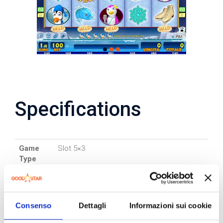
Specifications
Game
Slot 5×3
Type
Lines
5-10
Bet
50-100-200-400
Consenso
Dettagli
Informazioni sui cookie
Game
1 €