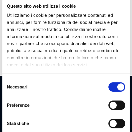
Questo sito web utilizza i cookie
Max Win
100 €
Utilizziamo i cookie per personalizzare contenuti ed
annunci, per fornire funzionalità dei social media e per
Cycle
30000
analizzare il nostro traffico. Condividiamo inoltre
Payout
65
informazioni sul modo in cui utilizza il nostro sito con i
nostri partner che si occupano di analisi dei dati web,
Bonuses
Max symbol as wild, Freespin lock and
pubblicità e social media, i quali potrebbero combinarle
spin
con altre informazioni che ha fornito loro o che hanno
raccolto dal suo utilizzo dei loro servizi.
Selezione
Necessari
del
consenso
NEWSLETTER
Preferenze
NEWSLETTER GOODSTAR
Statistiche