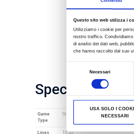
Consenso
Questo sito web utilizza i c
Utilizziamo i cookie per perso
nostro traffico. Condividiamo 
di analisi dei dati web, pubbl
che hanno raccolto dal suo uti
Selezione
Necessari
del
consenso
Specifications
USA SOLO I COOK
Game
Slot 5×4
NECESSARI
Type
Lines
10-20