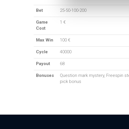
Bet
25-50-100-200
Game
1 €
Cost
Max Win
100 €
Cycle
40000
Payout
68
Bonuses
Question mark mystery, Freespin ste
pick bonus