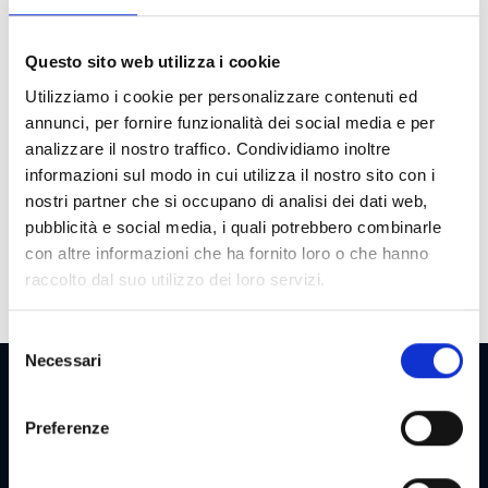
Cost
Max Win
100 €
Questo sito web utilizza i cookie
Cycle
40000
Utilizziamo i cookie per personalizzare contenuti ed
annunci, per fornire funzionalità dei social media e per
Payout
68
analizzare il nostro traffico. Condividiamo inoltre
Bonuses
Expanding wild, Mystery, Freespin with
informazioni sul modo in cui utilizza il nostro sito con i
vertical activation, Two levels prize pick
nostri partner che si occupano di analisi dei dati web,
bonus
pubblicità e social media, i quali potrebbero combinarle
con altre informazioni che ha fornito loro o che hanno
raccolto dal suo utilizzo dei loro servizi.
Selezione
Necessari
del
consenso
NEWSLETTER
Preferenze