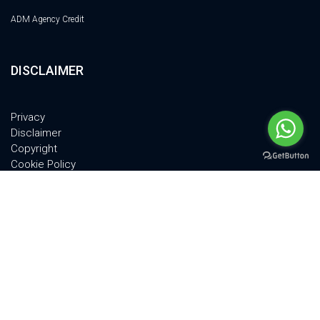
ADM Agency Credit
DISCLAIMER
Privacy
Disclaimer
Copyright
Cookie Policy
Quality Policy
© 2011-2024 PSM TECH Srl - All Rights Reserved | VIA A.GRANDI 18, 52100,
AREZZO, ITALY | P.IVA 02301580516