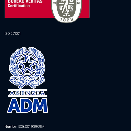
ISO 27001
Number IS0800193909M