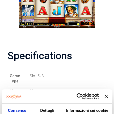
Specifications
Game
Slot 5×3
Type
Lines
10
Bet
25-50-100-200
Game
1 €
Consenso
Dettagli
Informazioni sui cookie