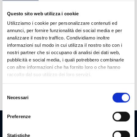
Bet
25-50-100-200
Questo sito web utilizza i cookie
Costo
1 €
Partita
Utilizziamo i cookie per personalizzare contenuti ed
annunci, per fornire funzionalità dei social media e per
Vincita
100 €
analizzare il nostro traffico. Condividiamo inoltre
Massima
informazioni sul modo in cui utilizza il nostro sito con i
Ciclo
40000
nostri partner che si occupano di analisi dei dati web,
pubblicità e social media, i quali potrebbero combinarle
Payout
70
con altre informazioni che ha fornito loro o che hanno
raccolto dal suo utilizzo dei loro servizi.
Bonus
Wild ad espansione, Freespin con
trasformazione dei simboli in wild,
Bonus prize pick a due livelli
Selezione
Necessari
del
consenso
Preferenze
NEWSLETTER
Statistiche