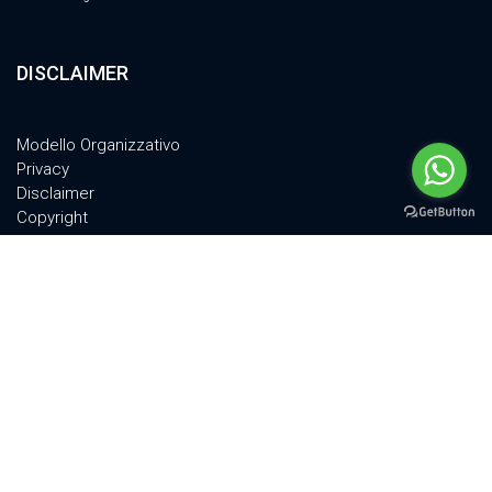
DISCLAIMER
Modello Organizzativo
Privacy
Disclaimer
Copyright
Cookie Policy
Politica per la Qualità
© 2011-2024 PSM TECH Srl - All Rights Reserved | VIA A.GRANDI 18, 52100,
AREZZO, ITALY | P.IVA 02301580516