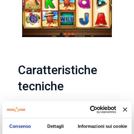
Caratteristiche
tecniche
Tipo
Slot 5×4
gioco
Consenso
Dettagli
Informazioni sui cookie
Linee
10-20