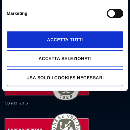
NEWSLETTER GOODSTAR
Marketing
ACCETTA TUTTI
CERTIFICAZIONI
ACCETTA SELEZIONATI
USA SOLO I COOKIES NECESSARI
ISO 9001:2015