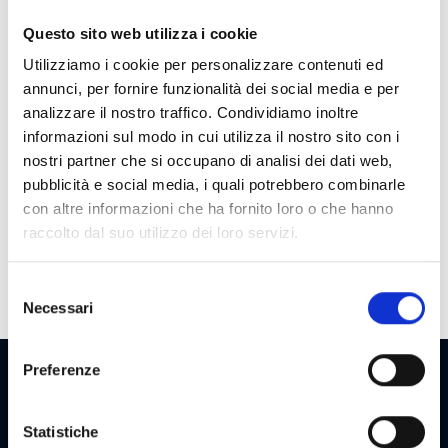
Bet
50-100-200-300-400
Questo sito web utilizza i cookie
Costo
1 €
Utilizziamo i cookie per personalizzare contenuti ed
Partita
annunci, per fornire funzionalità dei social media e per
Vincita
100 €
analizzare il nostro traffico. Condividiamo inoltre
Massima
informazioni sul modo in cui utilizza il nostro sito con i
nostri partner che si occupano di analisi dei dati web,
Ciclo
30000
pubblicità e social media, i quali potrebbero combinarle
con altre informazioni che ha fornito loro o che hanno
Payout
65
raccolto dal suo utilizzo dei loro servizi.
Bonus
Question mark mystery, Freespin simbolo
massimo wild, Bonus prize pick a due livelli
Selezione
Necessari
del
consenso
Preferenze
NEWSLETTER
Statistiche