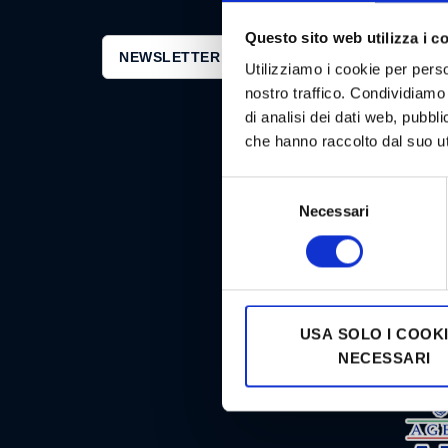
Questo sito web utilizza i c
NEWSLETTER GOODSTAR
Utilizziamo i cookie per perso
nostro traffico. Condividiamo 
di analisi dei dati web, pubbl
ISO 9001
che hanno raccolto dal suo uti
Selezione
Necessari
del
consenso
ISO 2700
USA SOLO I COOK
NECESSARI