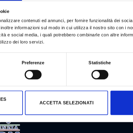
ookie
Modello Organizzativo
Privacy
nalizzare contenuti ed annunci, per fornire funzionalità dei socia
Disclaimer
inoltre informazioni sul modo in cui utilizza il nostro sito con i 
Copyright
icità e social media, i quali potrebbero combinarle con altre inform
:2015
Cookie Policy
lizzo dei loro servizi.
Politica per la Qualità
Preferenze
Statistiche
1
IES
ACCETTA SELEZIONATI