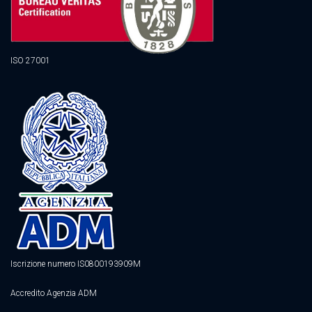
ISO 27001
Iscrizione numero IS0800193909M
Accredito Agenzia ADM