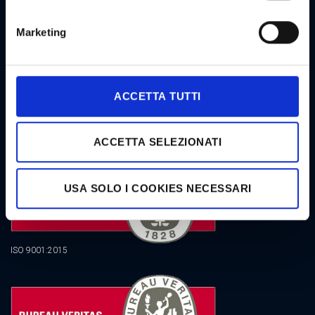
NEWSLETTER GOODSTAR
Marketing
ACCETTA TUTTI
CERTIFICAZIONI
ACCETTA SELEZIONATI
USA SOLO I COOKIES NECESSARI
ISO 9001:2015