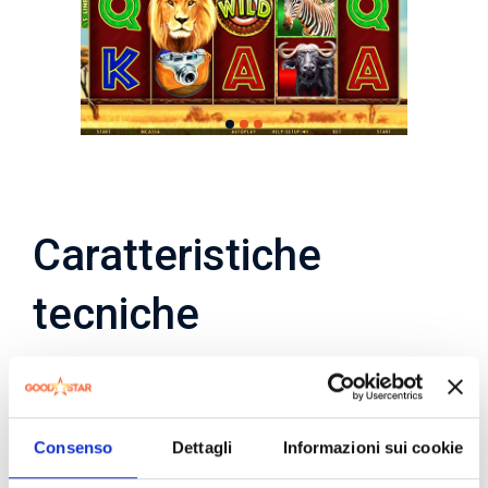
Caratteristiche
tecniche
Tipo
Slot 5×3
gioco
Consenso
Dettagli
Informazioni sui cookie
Linee
5-10-15