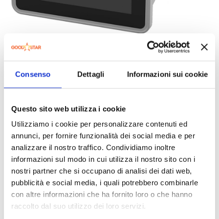
«IBD dal 2014 progetta biomedical devices ispirandosi
all’innovazione di qualità associata alla portabilità, l’interfaccia
Consenso
Dettagli
Informazioni sui cookie
grafica userfriendly per operatori sanitari e pazienti, e all’uso
sia domiciliare sia ospedaliero. Aderendo al concetto di Less
is More e della Lean Startup, IBD è riuscita a realizzare in
Questo sito web utilizza i cookie
poco tempo e con risorse limitate macchine biomedicali di
concezione fortemente innovativa», dichiara il Dr Corrado
Utilizziamo i cookie per personalizzare contenuti ed
Ghidini di IBD, che continua: «La partnership con SECO è
annunci, per fornire funzionalità dei social media e per
l’ideale completamento delle rispettive competenze per la
analizzare il nostro traffico. Condividiamo inoltre
realizzazione di un piano industriale che può contribuire a
informazioni sul modo in cui utilizza il nostro sito con i
rilanciare l’Italia a livello internazionale. Da sempre il nostro
nostri partner che si occupano di analisi dei dati web,
Paese è un’eccellenza nel biomedicale».
pubblicità e social media, i quali potrebbero combinarle
con altre informazioni che ha fornito loro o che hanno
Oltre a ventilare i malati affetti da COVID-19 senza necessità
raccolto dal suo utilizzo dei loro servizi.
di intubazione, Respira può essere impiegato sia nei casi di