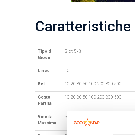
Caratteristiche
Tipo di
Slot 5×3
Gioco
Linee
10
Bet
10-20-30-50-100-200-300-500
Costo
10-20-30-50-100-200-300-500
Partita
Vincita
5.000 €
Massima