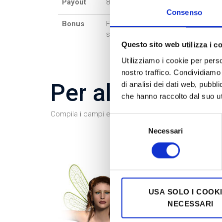
Payout
83,94
Consenso
Bonus
Extraspin, Scatter che fa da Wild, 
simbolo speciale che si espande
Questo sito web utilizza i c
Utilizziamo i cookie per perso
nostro traffico. Condividiamo 
Per altre inform
di analisi dei dati web, pubbl
che hanno raccolto dal suo uti
Compila i campi e invia la tua richiesta. Sarai contat
Selezione
Necessari
del
consenso
USA SOLO I COOK
NECESSARI