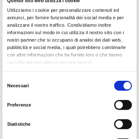
Questo sito web utilizza i cookie
dati personali sono conservati per un periodo di tempo non
Utilizziamo i cookie per personalizzare contenuti ed
superiore a quello necessario agli scopi per i quali essi sono
annunci, per fornire funzionalità dei social media e per
stati raccolti o successivamente trattati, conformemente a
analizzare il nostro traffico. Condividiamo inoltre
quanto previsto dall’art. 5, par. 1, lett. e) del GDPR.
informazioni sul modo in cui utilizza il nostro sito con i
nostri partner che si occupano di analisi dei dati web,
I dati personali che non siano più necessari, o per i quali non
vi sia più un presupposto giuridico per la relativa
pubblicità e social media, i quali potrebbero combinarle
conservazione, vengono anonimizzati irreversibilmente o
con altre informazioni che ha fornito loro o che hanno
distrutti in modo sicuro.
raccolto dal suo utilizzo dei loro servizi.
I dati di navigazione non vengono trattenuti dal portale salve
Selezione
eventuali necessità di accertamento di reati da parte
Necessari
del
dell’autorità giudiziaria.
consenso
I dati trattati per finalità di marketing potranno essere
Preferenze
conservati per 24 mesi dalla data in cui abbiamo ottenuto il
suo ultimo consenso per tale finalità.
Statistiche
Nel caso in cui sia necessario trattare i dati per finalità