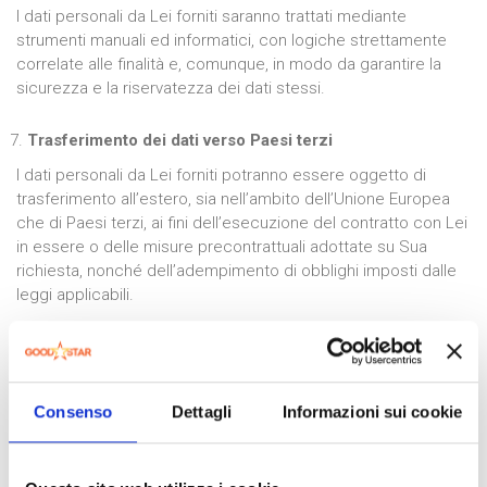
I dati personali da Lei forniti saranno trattati mediante
strumenti manuali ed informatici, con logiche strettamente
correlate alle finalità e, comunque, in modo da garantire la
sicurezza e la riservatezza dei dati stessi.
Trasferimento dei dati verso Paesi terzi
I dati personali da Lei forniti potranno essere oggetto di
trasferimento all’estero, sia nell’ambito dell’Unione Europea
che di Paesi terzi, ai fini dell’esecuzione del contratto con Lei
in essere o delle misure precontrattuali adottate su Sua
richiesta, nonché dell’adempimento di obblighi imposti dalle
leggi applicabili.
In ogni caso, si fa presente che il trasferimento dei Suoi dati
all’estero avverrà in conformità a quanto previsto dagli artt. 44
e ss. Dal GDPR.
Consenso
Dettagli
Informazioni sui cookie
Periodo di conservazione dei dati personali
Al fine di garantire un trattamento corretto e trasparente, i