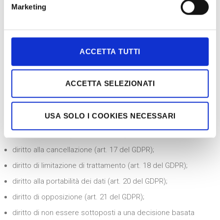
giudiziarie, questi saranno conservati per il tempo in cui
Marketing
eventuali pretese possono essere perseguite per legge.
Diritti degli interessati
ACCETTA TUTTI
In ogni momento, Lei potrà avere piena chiarezza sulle
operazioni che Le abbiamo riferito ed esercitare i diritti che
Le sono riconosciuti ai sensi degli artt. 15 e ss. del GDPR.
ACCETTA SELEZIONATI
Potrà esercitare, in qualsiasi momento, con le modalità e nei
limiti disciplinati dalla suddetta normativa:
USA SOLO I COOKIES NECESSARI
diritto di accesso (art. 15 del GDPR);
diritto di rettifica (art. 16 del GDPR);
diritto alla cancellazione (art. 17 del GDPR);
diritto di limitazione di trattamento (art. 18 del GDPR);
diritto alla portabilità dei dati (art. 20 del GDPR);
diritto di opposizione (art. 21 del GDPR);
diritto di non essere sottoposti a una decisione basata