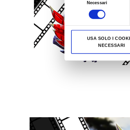
Necessari
del
consenso
USA SOLO I COOK
NECESSARI