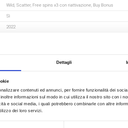
Wild, Scatter, Free spins x3 con riattivazione, Buy Bonus
Sì
2022
azioni, contattaci ora
Dettagli
tato al più presto.
ookie
nalizzare contenuti ed annunci, per fornire funzionalità dei socia
inoltre informazioni sul modo in cui utilizza il nostro sito con i 
icità e social media, i quali potrebbero combinarle con altre inform
lizzo dei loro servizi.