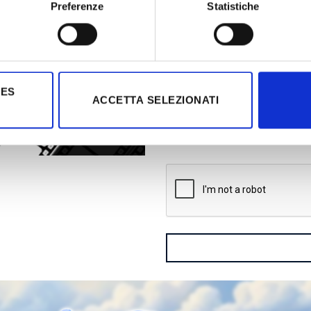
Preferenze
Statistiche
IES
ACCETTA SELEZIONATI
Desidero
Iscrivermi alla Newsle
Accetto la
Privacy Policy